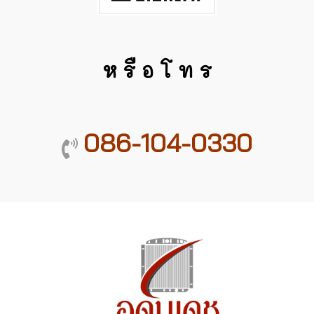
ห รื อ โ ท ร
086-104-0330