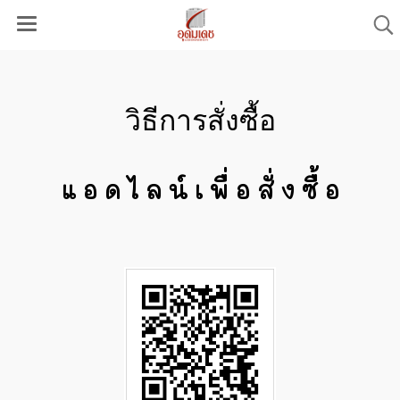
วิธีการสั่งซื้อ
แ อ ด ไ ล น์ เ พื่ อ สั่ ง ซื้ อ